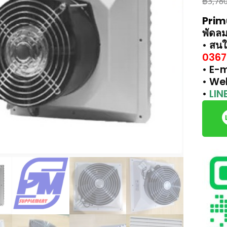
฿
3,78
Prim
พัดลม
• สนใ
0367
• E-m
• We
•
LIN