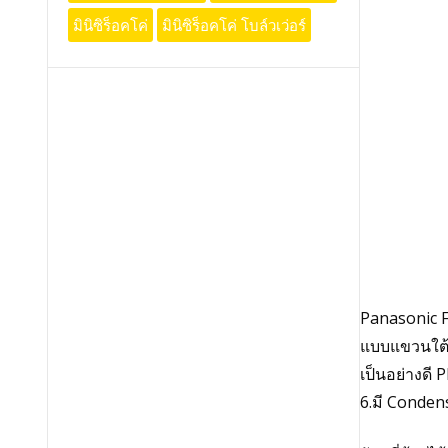
มินิซิร็อคโค่
มินิซิร็อคโค่ โบล์วเว่อร์
Panasonic 
แบบแขวนใต้ฝ
เป็นอย่างดี
6.มี Conden