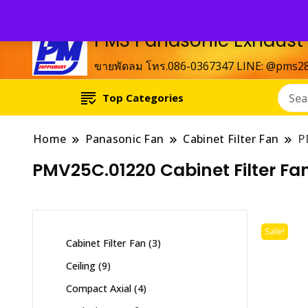
PMS Panasonic Exhaust
ขายพัดลม โทร.086-0367347 LINE: @pms2
Top Categories
Home
Panasonic Fan
Cabinet Filter Fan
P
PMV25C.01220 Cabinet Filter Fan
Sale!
3
Cabinet Filter Fan
3
products
9
Ceiling
9
products
4
Compact Axial
4
products