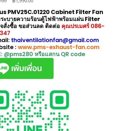
Original
฿
Current
0.00
1,990.00
price
price
us PMV25C.01220 Cabinet Filter Fan
was:
is:
ระบายความร้อนตู้ไฟฟ้าพร้อมแผ่น Filter
฿3,780.00.
฿1,990.00.
จสั่งซื้อ ขอส่วนลด ติดต่อ
คุณปรเมศร์ 086-
347
ail:
thaiventilationfan@gmail.com
bsite :
www.pms-exhaust-fan.com
E: @pms280 หรือแสกน QR code