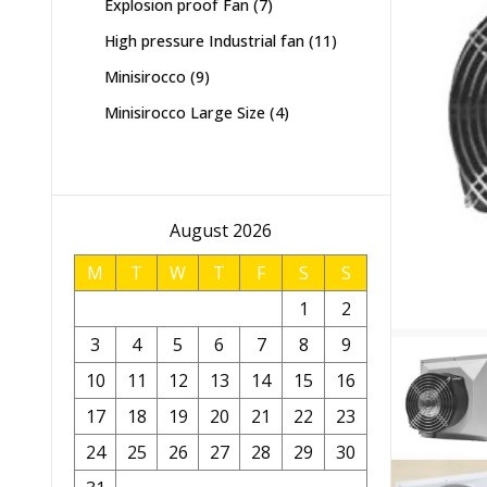
7
Explosion proof Fan
7
products
11
High pressure Industrial fan
11
products
9
Minisirocco
9
products
4
Minisirocco Large Size
4
products
August 2026
M
T
W
T
F
S
S
1
2
3
4
5
6
7
8
9
10
11
12
13
14
15
16
17
18
19
20
21
22
23
24
25
26
27
28
29
30