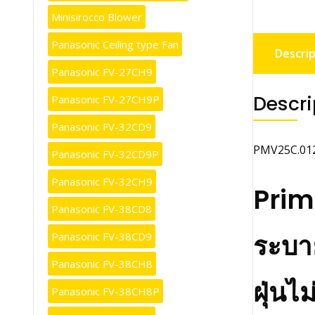
Minisirocco Blower
Panasonic Ceiling type Fan
Descrip
Panasonic FV-27CH9
Descri
Panasonic FV-27CH9P
Panasonic FV-32CD9
PMV25C.0122
Panasonic FV-32CD9P
Panasonic FV-32CH9
Prim
Panasonic FV-38CD8
ระบาย
Panasonic FV-38CD9
Panasonic FV-38CH8
ฝุ่นไ
Panasonic FV-38CH8P