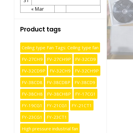
31
« Mar
Product tags
Ceiling type Fan Tags: Ceiling type fan
FV-27CH9
FV-27CH9P
FV-32CD9
FV-32CD9P
FV-32CH9
FV-32CH9P
FV-38CD8
FV-38CD8P
FV-38CD9
FV-38CH8
FV-38CH8P
FY-17CG1
FY-19CG1
FY-21CG1
FY-21CT1
FY-23CG1
FY-23CT1
High pressure industrial fan