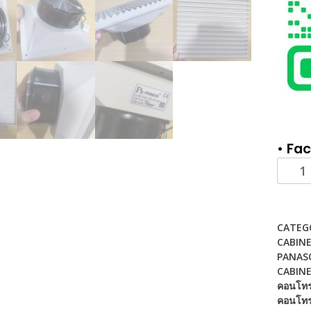
• Fa
PMV25
Cabine
Filter
Fan
CATEG
พัดลม
CABINE
ระบาย
PANASO
ความ
CABINE
ร้อน
คอนโทร
ใน
คอนโท