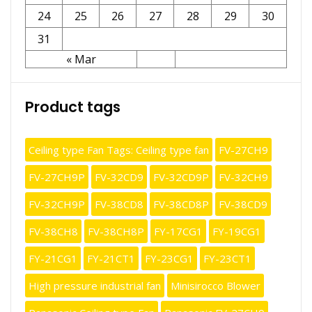
24
25
26
27
28
29
30
31
« Mar
Product tags
Ceiling type Fan Tags: Ceiling type fan
FV-27CH9
FV-27CH9P
FV-32CD9
FV-32CD9P
FV-32CH9
FV-32CH9P
FV-38CD8
FV-38CD8P
FV-38CD9
FV-38CH8
FV-38CH8P
FY-17CG1
FY-19CG1
FY-21CG1
FY-21CT1
FY-23CG1
FY-23CT1
High pressure industrial fan
Minisirocco Blower