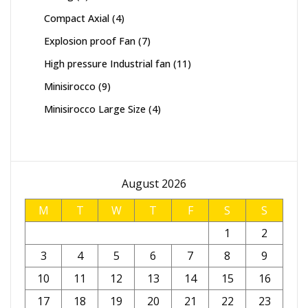
products
4
Compact Axial
4
products
7
Explosion proof Fan
7
products
11
High pressure Industrial fan
11
products
9
Minisirocco
9
products
4
Minisirocco Large Size
4
products
August 2026
M
T
W
T
F
S
S
1
2
3
4
5
6
7
8
9
10
11
12
13
14
15
16
17
18
19
20
21
22
23