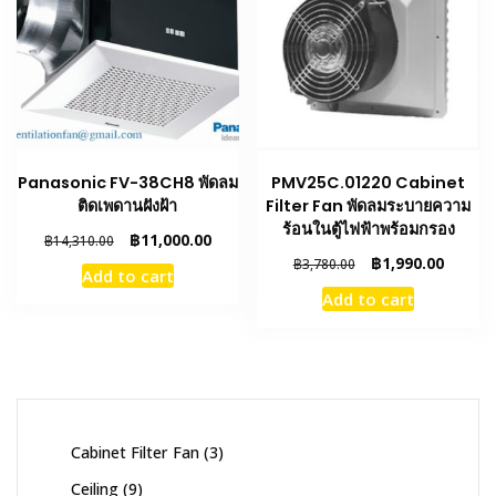
Panasonic FV-38CH8 พัดลม
PMV25C.01220 Cabinet
ติดเพดานฝังฝ้า
Filter Fan พัดลมระบายความ
ร้อนในตู้ไฟฟ้าพร้อมกรอง
Original
Current
฿
11,000.00
฿
14,310.00
price
price
Original
Curren
฿
1,990.00
฿
3,780.00
Add to cart
was:
is:
price
price
Add to cart
฿14,310.00.
฿11,000.00.
was:
is:
฿3,780.00.
฿1,990.
3
Cabinet Filter Fan
3
products
9
Ceiling
9