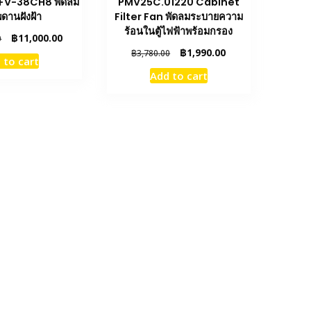
FV-38CH8 พัดลม
PMV25C.01220 Cabinet
พดานฝังฝ้า
Filter Fan พัดลมระบายความ
ร้อนในตู้ไฟฟ้าพร้อมกรอง
Original
Current
฿
11,000.00
0
price
price
Original
Current
฿
1,990.00
฿
3,780.00
 to cart
was:
is:
price
price
Add to cart
฿14,310.00.
฿11,000.00.
was:
is:
฿3,780.00.
฿1,990.00.