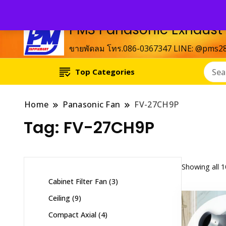
PMS Panasonic Exhaust
ขายพัดลม โทร.086-0367347 LINE: @pms2
Top Categories
Home
Panasonic Fan
FV-27CH9P
Tag:
FV-27CH9P
Showing all 1
3
Cabinet Filter Fan
3
products
9
Ceiling
9
products
4
Compact Axial
4
products