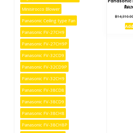
Panasonic 
ติดเ
Minisirocco Blower
฿
14,310.0
Panasonic Ceiling type Fan
Add
Panasonic FV-27CH9
Panasonic FV-27CH9P
Panasonic FV-32CD9
Panasonic FV-32CD9P
Panasonic FV-32CH9
Panasonic FV-38CD8
Panasonic FV-38CD9
Panasonic FV-38CH8
Panasonic FV-38CH8P