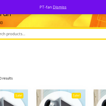
Pa
PT-fan
Dismiss
 Fan
80
0 results
Sale!
Sale!