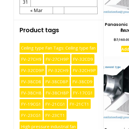
31
« Mar
Panasonic 
Product tags
ติดเ
฿
7,160.0
Ceiling type Fan Tags: Ceiling type fan
Add
FV-27CH9
FV-27CH9P
FV-32CD9
FV-32CD9P
FV-32CH9
FV-32CH9P
FV-38CD8
FV-38CD8P
FV-38CD9
FV-38CH8
FV-38CH8P
FY-17CG1
FY-19CG1
FY-21CG1
FY-21CT1
FY-23CG1
FY-23CT1
High pressure industrial fan