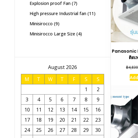
7
Explosion proof Fan
7
products
11
High pressure Industrial fan
11
products
9
Minisirocco
9
products
4
Minisirocco Large Size
4
products
Panasonic 
ติดเ
August 2026
฿
4,830
Add
M
T
W
T
F
S
S
1
2
3
4
5
6
7
8
9
10
11
12
13
14
15
16
17
18
19
20
21
22
23
24
25
26
27
28
29
30