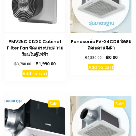
PMV25C.01220 Cabinet
Panasonic FV-24CD9 พัดลม
Filter Fan พัดลมระบายความ
ติดเพดานฝังฝ้า
ร้อนในตู้ไฟฟ้า
Original
Current
฿
0.00
฿
4,830.00
price
price
Original
Current
฿
1,990.00
฿
3,780.00
Add to cart
was:
is:
price
price
Add to cart
฿4,830.00.
฿0.00.
was:
is:
฿3,780.00.
฿1,990.00.
Sale!
Sale!