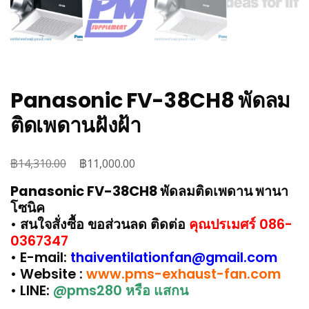
Panasonic FV-38CH8 พัดลม
ติดเพดานฝังฝ้า
฿
Original
฿
Current
14,310.00
11,000.00
price
price
Panasonic FV-38CH8 พัดลมติดเพดาน พานา
was:
is:
โซนิค
฿14,310.00.
฿11,000.00.
• สนใจสั่งซื้อ ขอส่วนลด ติดต่อ
คุณปรเมศร์ 086-
0367347
• E-mail:
thaiventilationfan@gmail.com
• Website :
www.pms-exhaust-fan.com
• LINE:
@pms280 หรือ แสกน