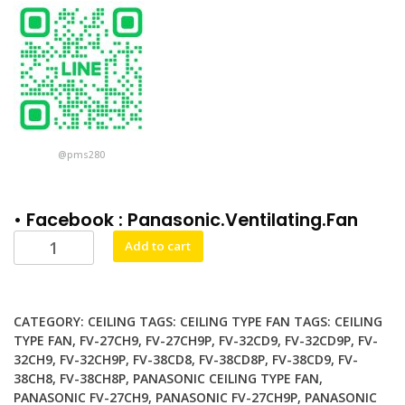
@pms280
• Facebook :
Panasonic.Ventilating.Fan
Panasonic
Alternative:
Add to cart
FV-
38CH8
พัดลม
CATEGORY:
CEILING
TAGS:
CEILING TYPE FAN TAGS: CEILING
ติด
TYPE FAN
,
FV-27CH9
,
FV-27CH9P
,
FV-32CD9
,
FV-32CD9P
,
FV-
เพดาน
32CH9
,
FV-32CH9P
,
FV-38CD8
,
FV-38CD8P
,
FV-38CD9
,
FV-
ฝัง
38CH8
,
FV-38CH8P
,
PANASONIC CEILING TYPE FAN
,
ฝ้า
PANASONIC FV-27CH9
,
PANASONIC FV-27CH9P
,
PANASONIC