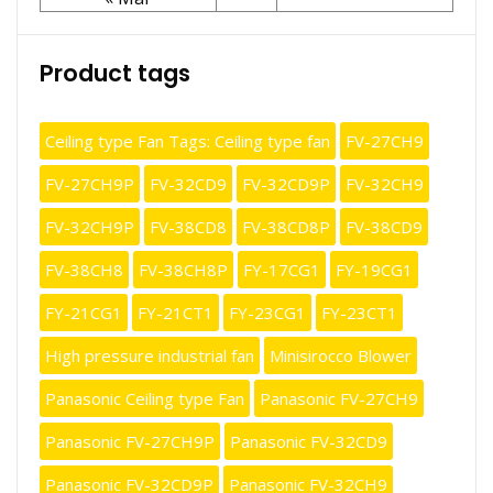
Product tags
Ceiling type Fan Tags: Ceiling type fan
FV-27CH9
FV-27CH9P
FV-32CD9
FV-32CD9P
FV-32CH9
FV-32CH9P
FV-38CD8
FV-38CD8P
FV-38CD9
FV-38CH8
FV-38CH8P
FY-17CG1
FY-19CG1
FY-21CG1
FY-21CT1
FY-23CG1
FY-23CT1
High pressure industrial fan
Minisirocco Blower
Panasonic Ceiling type Fan
Panasonic FV-27CH9
Panasonic FV-27CH9P
Panasonic FV-32CD9
Panasonic FV-32CD9P
Panasonic FV-32CH9