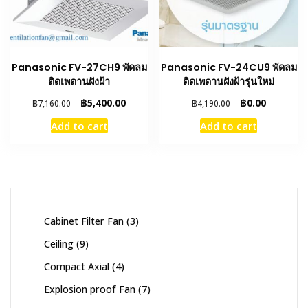
Panasonic FV-27CH9 พัดลม
Panasonic FV-24CU9 พัดลม
ติดเพดานฝังฝ้า
ติดเพดานฝังฝ้ารุ่นใหม่
Original
Current
Original
Current
฿
5,400.00
฿
0.00
฿
7,160.00
฿
4,190.00
price
price
price
price
Add to cart
Add to cart
was:
is:
was:
is:
฿7,160.00.
฿5,400.00.
฿4,190.00.
฿0.00.
3
Cabinet Filter Fan
3
products
9
Ceiling
9
products
4
Compact Axial
4
products
7
Explosion proof Fan
7
products