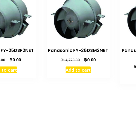
 FY-25DSF2NET
Panasonic FY-28DSM2NET
Panas
Original
Current
Original
Current
฿
0.00
฿
0.00
.00
฿
14,720.00
price
price
price
price
 to cart
Add to cart
was:
is:
was:
is:
฿9,440.00.
฿0.00.
฿14,720.00.
฿0.00.