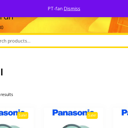
Pa
PT-fan
Dismiss
 Fan
80
l
 results
Sale!
Sale!