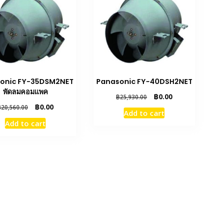
onic FY-35DSM2NET
Panasonic FY-40DSH2NET
พัดลมคอมแพค
Original
Current
฿
0.00
฿
25,930.00
price
price
Original
Current
฿
0.00
฿
20,560.00
Add to cart
was:
is:
price
price
Add to cart
฿25,930.00.
฿0.00.
was:
is:
฿20,560.00.
฿0.00.