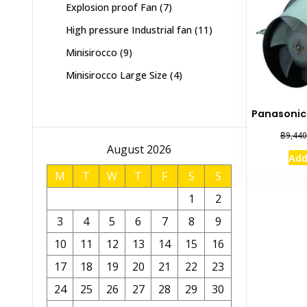
7
Explosion proof Fan
7
products
11
High pressure Industrial fan
11
products
9
Minisirocco
9
products
4
Minisirocco Large Size
4
products
Panasonic
฿
9,440
August 2026
Add
M
T
W
T
F
S
S
1
2
3
4
5
6
7
8
9
10
11
12
13
14
15
16
17
18
19
20
21
22
23
24
25
26
27
28
29
30