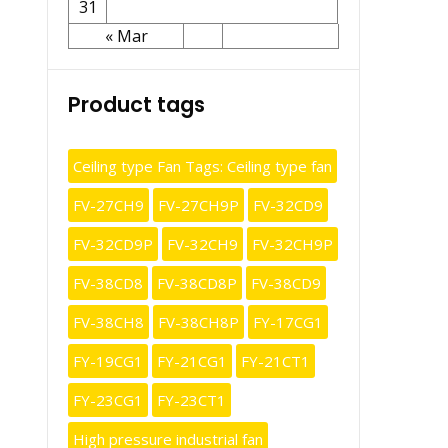
31
« Mar
Product tags
Ceiling type Fan Tags: Ceiling type fan
FV-27CH9
FV-27CH9P
FV-32CD9
FV-32CD9P
FV-32CH9
FV-32CH9P
FV-38CD8
FV-38CD8P
FV-38CD9
FV-38CH8
FV-38CH8P
FY-17CG1
FY-19CG1
FY-21CG1
FY-21CT1
FY-23CG1
FY-23CT1
High pressure industrial fan