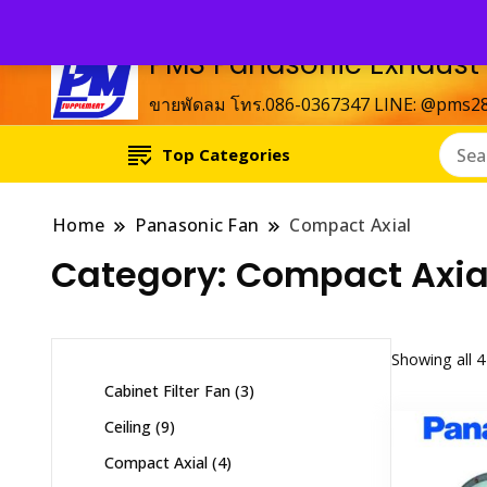
PMS Panasonic Exhaust
ขายพัดลม โทร.086-0367347 LINE: @pms2
Top Categories
Home
Panasonic Fan
Compact Axial
Category:
Compact Axia
Showing all 4
3
Cabinet Filter Fan
3
products
9
Ceiling
9
products
4
Compact Axial
4
products