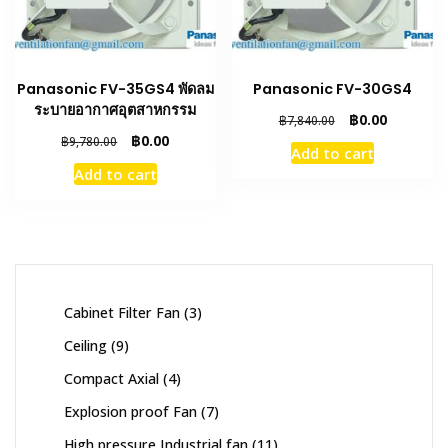
Panasonic FV-35GS4 พัดลม
Panasonic FV-30GS4
ระบายอากาศอุตสาหกรรม
Original
Current
฿
0.00
฿
7,840.00
price
price
Original
Current
฿
0.00
฿
9,780.00
Add to cart
was:
is:
price
price
Add to cart
฿7,840.00.
฿0.00.
was:
is:
฿9,780.00.
฿0.00.
3
Cabinet Filter Fan
3
products
9
Ceiling
9
products
4
Compact Axial
4
products
7
Explosion proof Fan
7
products
11
High pressure Industrial fan
11