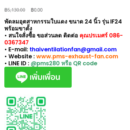
฿
Original
฿
Current
5,130.00
0.00
price
price
พัดลมอุตสาหกรรมใบแดง ขนาด 24 นิ้ว รุ่น IF24
was:
is:
พร้อมขาตั้ง
฿5,130.00.
฿0.00.
• สนใจสั่งซื้อ ขอส่วนลด ติดต่อ
คุณปรเมศร์ 086-
0367347
• E-mail:
thaiventilationfan@gmail.com
• Website :
www.pms-exhaust-fan.com
• LINE ID :
@pms280 หรือ QR code