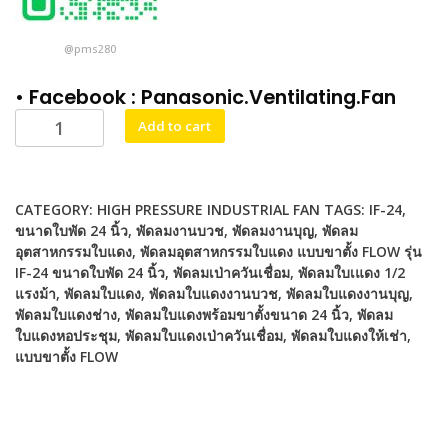
@pms280
• Facebook :
Panasonic.Ventilating.Fan
พัดลม
Alternative:
Add to cart
อุตสาหกรรม
ใบแดง
ขนาด
CATEGORY:
HIGH PRESSURE INDUSTRIAL FAN
TAGS:
IF-24
,
24
ขนาดใบพัด 24 นิ้ว
,
พัดลมงานบวช
,
พัดลมงานบุญ
,
พัดลม
นิ้ว
อุตสาหกรรมใบแดง
,
พัดลมอุตสาหกรรมใบแดง แบบขาตั้ง FLOW รุ่น
รุ่น
IF-24 ขนาดใบพัด 24 นิ้ว
,
พัดลมเป่าควันเชื่อม
,
พัดลมใบเแดง 1/2
IF24
แรงม้า
,
พัดลมใบแดง
,
พัดลมใบแดงงานบวช
,
พัดลมใบแดงงานบุญ
,
พร้อม
พัดลมใบแดงช่าง
,
พัดลมใบแดงพร้อมขาตั้งขนาด 24 นิ้ว
,
พัดลม
ขา
ใบแดงหอประชุม
,
พัดลมใบแดงเป่าควันเชื่อม
,
พัดลมใบแดงให้เช่า
,
แบบขาตั้ง FLOW
ตั้ง
quantity