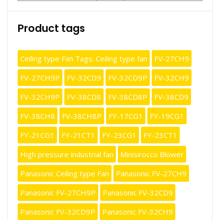
Product tags
Ceiling type Fan Tags: Ceiling type fan
FV-27CH9
FV-27CH9P
FV-32CD9
FV-32CD9P
FV-32CH9
FV-32CH9P
FV-38CD8
FV-38CD8P
FV-38CD9
FV-38CH8
FV-38CH8P
FY-17CG1
FY-19CG1
FY-21CG1
FY-21CT1
FY-23CG1
FY-23CT1
High pressure industrial fan
Minisirocco Blower
Panasonic Ceiling type Fan
Panasonic FV-27CH9
Panasonic FV-27CH9P
Panasonic FV-32CD9
Panasonic FV-32CD9P
Panasonic FV-32CH9