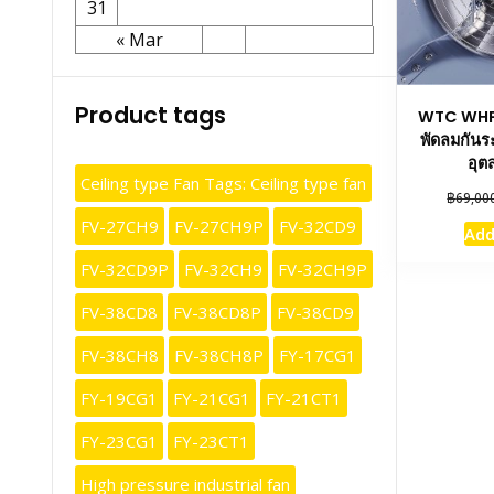
31
« Mar
Product tags
WTC WHP
พัดลมกันร
อุต
Ceiling type Fan Tags: Ceiling type fan
฿
69,00
FV-27CH9
FV-27CH9P
FV-32CD9
Add
FV-32CD9P
FV-32CH9
FV-32CH9P
FV-38CD8
FV-38CD8P
FV-38CD9
FV-38CH8
FV-38CH8P
FY-17CG1
FY-19CG1
FY-21CG1
FY-21CT1
FY-23CG1
FY-23CT1
High pressure industrial fan