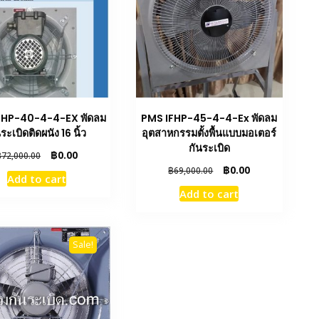
FHP-40-4-4-EX พัดลม
PMS IFHP-45-4-4-Ex พัดลม
ระเบิดติดผนัง 16 นิ้ว
อุตสาหกรรมตั้งพื้นแบบมอเตอร์
กันระเบิด
Original
Current
฿
0.00
฿
72,000.00
price
price
Original
Current
฿
0.00
฿
69,000.00
Add to cart
was:
is:
price
price
Add to cart
฿72,000.00.
฿0.00.
was:
is:
฿69,000.00.
฿0.00.
Sale!