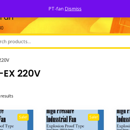
Pa
PT-fan
Dismiss
 Fan
80
220V
EX 220V
 results
Sale!
Sale!