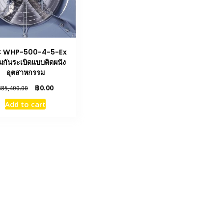
 WHP-500-4-5-Ex
มกันระเบิดแบบติดผนัง
อุตสาหกรรม
Original
Current
฿
0.00
฿
85,400.00
price
price
Add to cart
was:
is:
฿85,400.00.
฿0.00.