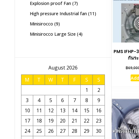
7
Explosion proof Fan
7
products
11
High pressure Industrial fan
11
products
9
Minisirocco
9
products
4
Minisirocco Large Size
4
products
PMS IFHP-3
กันระ
August 2026
฿
69,00
Add
M
T
W
T
F
S
S
1
2
3
4
5
6
7
8
9
10
11
12
13
14
15
16
17
18
19
20
21
22
23
24
25
26
27
28
29
30