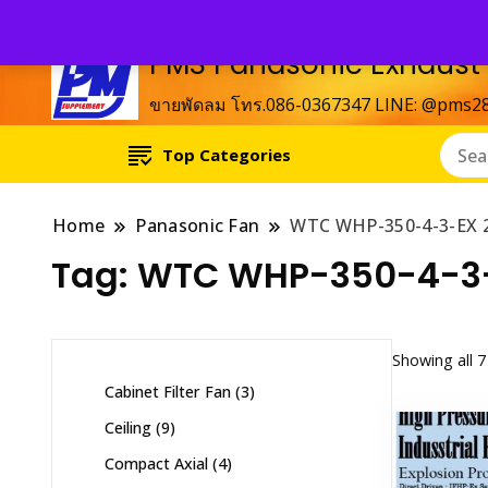
PMS Panasonic Exhaust
ขายพัดลม โทร.086-0367347 LINE: @pms2
Top Categories
Home
Panasonic Fan
WTC WHP-350-4-3-EX 
Tag:
WTC WHP-350-4-3-
Showing all 7
3
Cabinet Filter Fan
3
products
9
Ceiling
9
products
4
Compact Axial
4
products