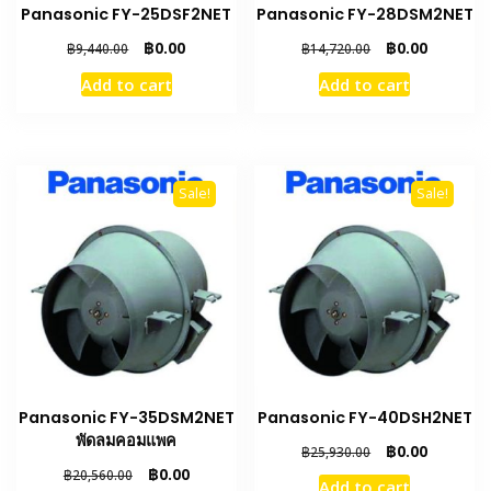
Panasonic FY-25DSF2NET
Panasonic FY-28DSM2NET
Original
Current
Original
Current
฿
0.00
฿
0.00
฿
9,440.00
฿
14,720.00
price
price
price
price
Add to cart
Add to cart
was:
is:
was:
is:
฿9,440.00.
฿0.00.
฿14,720.00.
฿0.00.
Sale!
Sale!
Panasonic FY-35DSM2NET
Panasonic FY-40DSH2NET
พัดลมคอมแพค
Original
Current
฿
0.00
฿
25,930.00
price
price
Original
Current
฿
0.00
฿
20,560.00
Add to cart