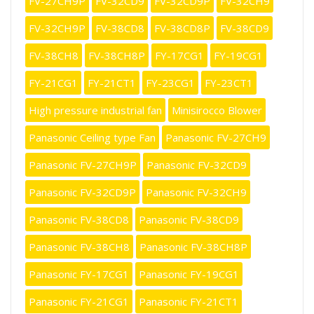
FV-27CH9P
FV-32CD9
FV-32CD9P
FV-32CH9
FV-32CH9P
FV-38CD8
FV-38CD8P
FV-38CD9
FV-38CH8
FV-38CH8P
FY-17CG1
FY-19CG1
FY-21CG1
FY-21CT1
FY-23CG1
FY-23CT1
High pressure industrial fan
Minisirocco Blower
Panasonic Ceiling type Fan
Panasonic FV-27CH9
Panasonic FV-27CH9P
Panasonic FV-32CD9
Panasonic FV-32CD9P
Panasonic FV-32CH9
Panasonic FV-38CD8
Panasonic FV-38CD9
Panasonic FV-38CH8
Panasonic FV-38CH8P
Panasonic FY-17CG1
Panasonic FY-19CG1
Panasonic FY-21CG1
Panasonic FY-21CT1