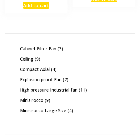
was:
is:
price
price
Add to cart
฿25,930.00.
฿0.00.
was:
is:
฿20,560.00.
฿0.00.
3
Cabinet Filter Fan
3
products
9
Ceiling
9
products
4
Compact Axial
4
products
7
Explosion proof Fan
7
products
11
High pressure Industrial fan
11
products
9
Minisirocco
9
products
4
Minisirocco Large Size
4
products