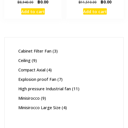
Original
Current
Original
Current
฿
0.00
฿
0.00
฿
8,940.00
฿
11,510.00
price
price
price
price
Add to cart
Add to cart
was:
is:
was:
is:
฿8,940.00.
฿0.00.
฿11,510.00.
฿0.00.
3
Cabinet Filter Fan
3
products
9
Ceiling
9
products
4
Compact Axial
4
products
7
Explosion proof Fan
7
products
11
High pressure Industrial fan
11
products
9
Minisirocco
9
products
4
Minisirocco Large Size
4
products