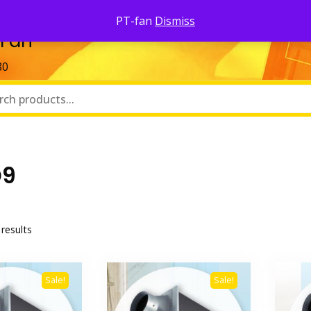
Pa
PT-fan
Dismiss
 Fan
80
D9
 results
Sale!
Sale!