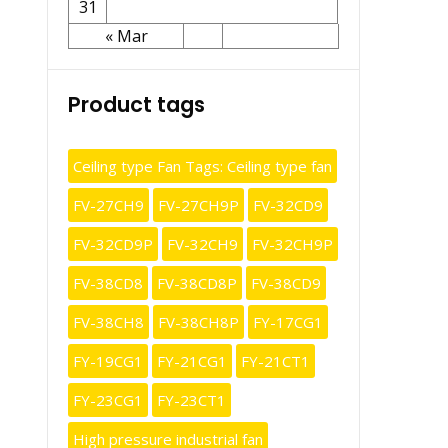
31
« Mar
Product tags
Ceiling type Fan Tags: Ceiling type fan
FV-27CH9
FV-27CH9P
FV-32CD9
FV-32CD9P
FV-32CH9
FV-32CH9P
FV-38CD8
FV-38CD8P
FV-38CD9
FV-38CH8
FV-38CH8P
FY-17CG1
FY-19CG1
FY-21CG1
FY-21CT1
FY-23CG1
FY-23CT1
High pressure industrial fan