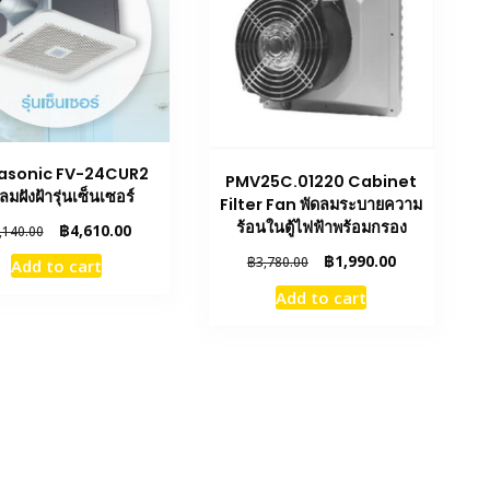
asonic FV-24CUR2
PMV25C.01220 Cabinet
ลมฝังฝ้ารุ่นเซ็นเซอร์
Filter Fan พัดลมระบายความ
ร้อนในตู้ไฟฟ้าพร้อมกรอง
Original
Current
฿
4,610.00
,140.00
price
price
Original
Current
฿
1,990.00
฿
3,780.00
Add to cart
was:
is:
price
price
฿6,140.00.
฿4,610.00.
Add to cart
was:
is:
฿3,780.00.
฿1,990.00.