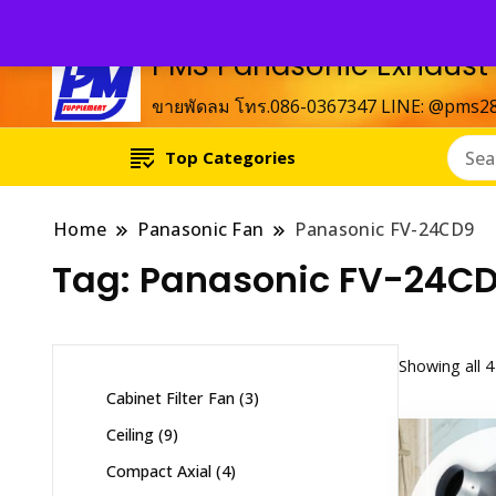
PMS Panasonic Exhaust
ขายพัดลม โทร.086-0367347 LINE: @pms2
Top Categories
Home
Panasonic Fan
Panasonic FV-24CD9
Tag:
Panasonic FV-24C
Showing all 4
3
Cabinet Filter Fan
3
products
9
Ceiling
9
products
4
Compact Axial
4
products