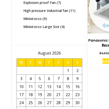
7
Explosion proof Fan
7
products
11
High pressure Industrial fan
11
products
9
Minisirocco
9
products
4
Minisirocco Large Size
4
products
Panasonic 
ติดเ
August 2026
฿
4,830
Add
M
T
W
T
F
S
S
1
2
3
4
5
6
7
8
9
10
11
12
13
14
15
16
17
18
19
20
21
22
23
24
25
26
27
28
29
30