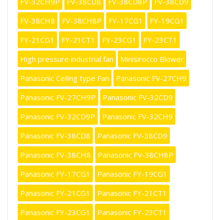
FV-32CH9P
FV-38CD8
FV-38CD8P
FV-38CD9
FV-38CH8
FV-38CH8P
FY-17CG1
FY-19CG1
FY-21CG1
FY-21CT1
FY-23CG1
FY-23CT1
High pressure industrial fan
Minisirocco Blower
Panasonic Ceiling type Fan
Panasonic FV-27CH9
Panasonic FV-27CH9P
Panasonic FV-32CD9
Panasonic FV-32CD9P
Panasonic FV-32CH9
Panasonic FV-38CD8
Panasonic FV-38CD9
Panasonic FV-38CH8
Panasonic FV-38CH8P
Panasonic FY-17CG1
Panasonic FY-19CG1
Panasonic FY-21CG1
Panasonic FY-21CT1
Panasonic FY-23CG1
Panasonic FY-23CT1