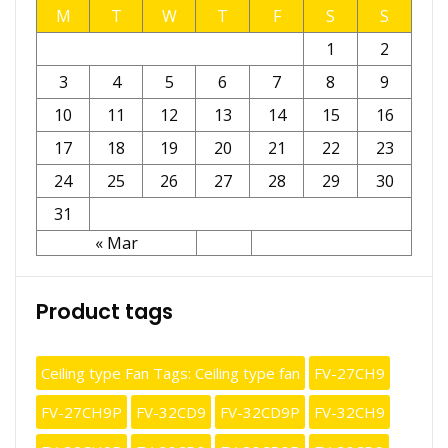
M
T
W
T
F
S
S
1
2
3
4
5
6
7
8
9
10
11
12
13
14
15
16
17
18
19
20
21
22
23
24
25
26
27
28
29
30
31
« Mar
Product tags
Ceiling type Fan Tags: Ceiling type fan
FV-27CH9
FV-27CH9P
FV-32CD9
FV-32CD9P
FV-32CH9