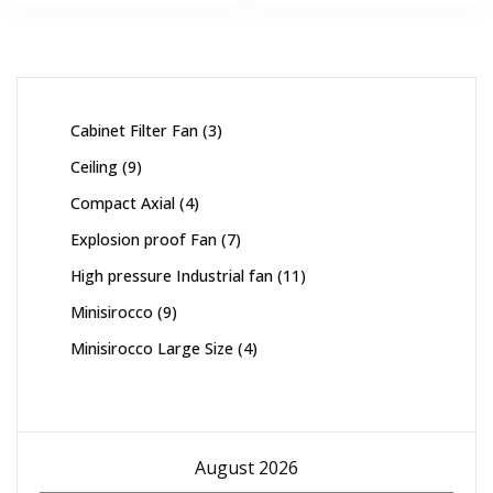
฿30,260.00.
฿0.00.
฿30,260.00.
฿0.00.
3
Cabinet Filter Fan
3
products
9
Ceiling
9
products
4
Compact Axial
4
products
7
Explosion proof Fan
7
products
11
High pressure Industrial fan
11
products
9
Minisirocco
9
products
4
Minisirocco Large Size
4
products
August 2026