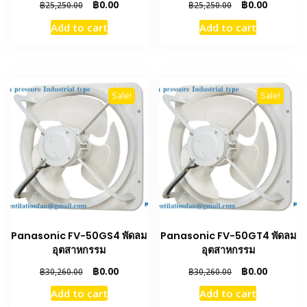
Original
Current
Original
Current
฿
0.00
฿
0.00
฿
25,250.00
฿
25,250.00
price
price
price
price
Add to cart
Add to cart
was:
is:
was:
is:
฿25,250.00.
฿0.00.
฿25,250.00.
฿0.00.
Sale!
Sale!
Panasonic FV-50GS4 พัดลม
Panasonic FV-50GT4 พัดลม
อุตสาหกรรม
อุตสาหกรรม
Original
Current
Original
Current
฿
0.00
฿
0.00
฿
30,260.00
฿
30,260.00
price
price
price
price
Add to cart
Add to cart
was:
is:
was:
is: