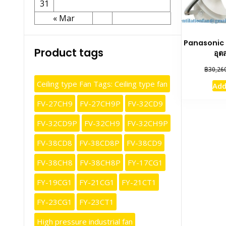
31
« Mar
Panasonic 
Product tags
อุต
฿
30,26
Ceiling type Fan Tags: Ceiling type fan
Add
FV-27CH9
FV-27CH9P
FV-32CD9
FV-32CD9P
FV-32CH9
FV-32CH9P
FV-38CD8
FV-38CD8P
FV-38CD9
FV-38CH8
FV-38CH8P
FY-17CG1
FY-19CG1
FY-21CG1
FY-21CT1
FY-23CG1
FY-23CT1
High pressure industrial fan