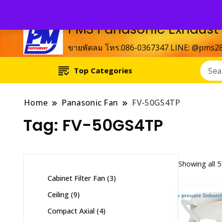
PMS Panasonic Exhaust
ขายพัดลม โทร.086-0367347 LINE: @pms2
Top Categories
Home
Panasonic Fan
FV-50GS4TP
Tag:
FV-50GS4TP
Showing all 5
3
Cabinet Filter Fan
3
products
9
Ceiling
9
products
4
Compact Axial
4
products