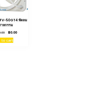
FV-50GT4 พัดลม
สาหกรรม
Original
Current
฿
0.00
0.00
price
price
 to cart
was:
is:
฿30,260.00.
฿0.00.