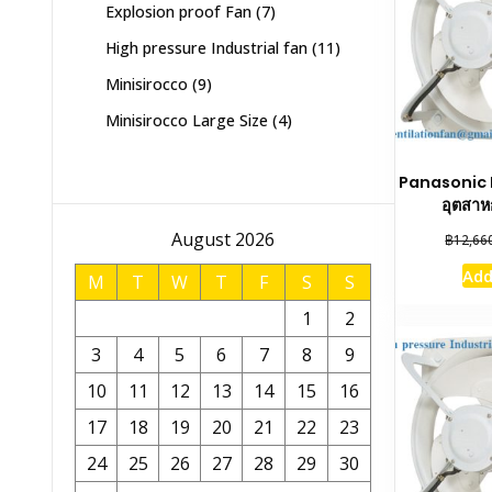
7
Explosion proof Fan
7
products
11
High pressure Industrial fan
11
products
9
Minisirocco
9
products
4
Minisirocco Large Size
4
products
Panasonic 
อุตสาห
August 2026
฿
12,66
Add
M
T
W
T
F
S
S
1
2
3
4
5
6
7
8
9
10
11
12
13
14
15
16
17
18
19
20
21
22
23
24
25
26
27
28
29
30