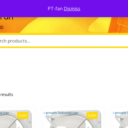
Pa
PT-fan
Dismiss
 Fan
80
 results
Sale!
Sale!