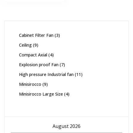
฿25,250.00.
฿0.00.
3
Cabinet Filter Fan
3
products
9
Ceiling
9
products
4
Compact Axial
4
products
7
Explosion proof Fan
7
products
11
High pressure Industrial fan
11
products
9
Minisirocco
9
products
4
Minisirocco Large Size
4
products
August 2026