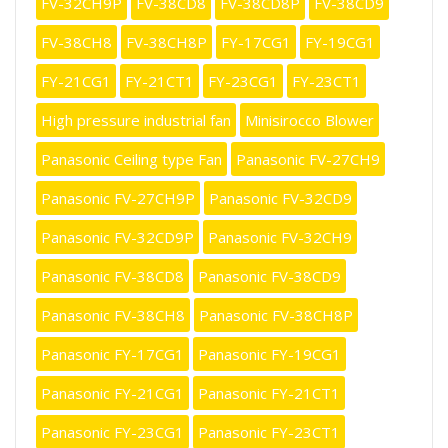
FV-32CH9P
FV-38CD8
FV-38CD8P
FV-38CD9
FV-38CH8
FV-38CH8P
FY-17CG1
FY-19CG1
FY-21CG1
FY-21CT1
FY-23CG1
FY-23CT1
High pressure industrial fan
Minisirocco Blower
Panasonic Ceiling type Fan
Panasonic FV-27CH9
Panasonic FV-27CH9P
Panasonic FV-32CD9
Panasonic FV-32CD9P
Panasonic FV-32CH9
Panasonic FV-38CD8
Panasonic FV-38CD9
Panasonic FV-38CH8
Panasonic FV-38CH8P
Panasonic FY-17CG1
Panasonic FY-19CG1
Panasonic FY-21CG1
Panasonic FY-21CT1
Panasonic FY-23CG1
Panasonic FY-23CT1