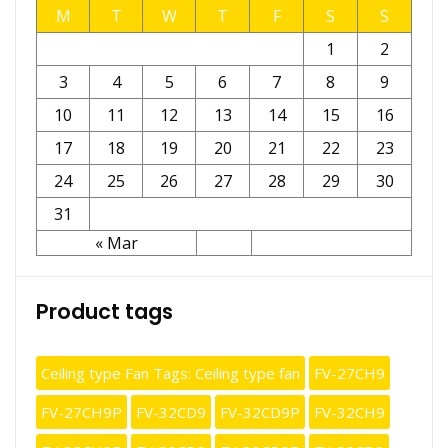
M
T
W
T
F
S
S
1
2
3
4
5
6
7
8
9
10
11
12
13
14
15
16
17
18
19
20
21
22
23
24
25
26
27
28
29
30
31
« Mar
Product tags
Ceiling type Fan Tags: Ceiling type fan
FV-27CH9
FV-27CH9P
FV-32CD9
FV-32CD9P
FV-32CH9