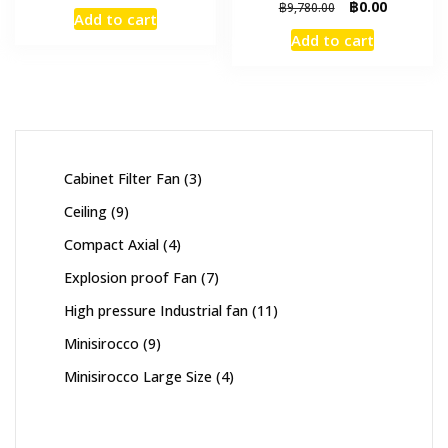
price
price
Original
Current
฿
0.00
฿
9,780.00
Add to cart
was:
is:
price
price
Add to cart
฿7,840.00.
฿0.00.
was:
is:
฿9,780.00.
฿0.00.
3
Cabinet Filter Fan
3
products
9
Ceiling
9
products
4
Compact Axial
4
products
7
Explosion proof Fan
7
products
11
High pressure Industrial fan
11
products
9
Minisirocco
9
products
4
Minisirocco Large Size
4
products