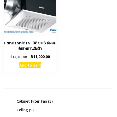
Panasonic FV-38CH8 พัดลม
ติดเพดานฝังฝ้า
Original
Current
฿
11,000.00
฿
14,310.00
price
price
Add to cart
was:
is:
฿14,310.00.
฿11,000.00.
3
Cabinet Filter Fan
3
products
9
Ceiling
9
products