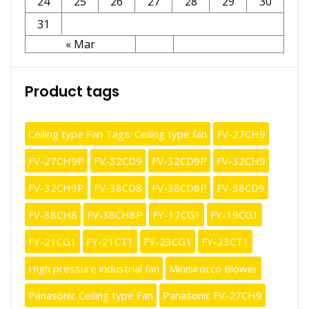
24
25
26
27
28
29
30
31
« Mar
Product tags
Ceiling type Fan Tags: Ceiling type fan
FV-27CH9
FV-27CH9P
FV-32CD9
FV-32CD9P
FV-32CH9
FV-32CH9P
FV-38CD8
FV-38CD8P
FV-38CD9
FV-38CH8
FV-38CH8P
FY-17CG1
FY-19CG1
FY-21CG1
FY-21CT1
FY-23CG1
FY-23CT1
High pressure industrial fan
Minisirocco Blower
Panasonic Ceiling type Fan
Panasonic FV-27CH9