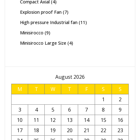
4
Compact Axial
4
products
7
Explosion proof Fan
7
products
11
High pressure Industrial fan
11
products
9
Minisirocco
9
products
4
Minisirocco Large Size
4
products
August 2026
M
T
W
T
F
S
S
1
2
3
4
5
6
7
8
9
10
11
12
13
14
15
16
17
18
19
20
21
22
23