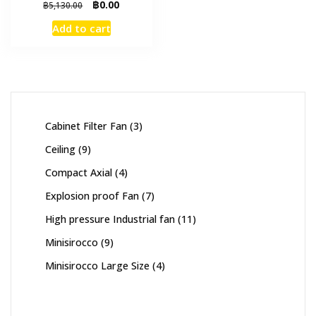
Original
Current
฿
0.00
฿
5,130.00
price
price
Add to cart
was:
is:
฿5,130.00.
฿0.00.
3
Cabinet Filter Fan
3
products
9
Ceiling
9
products
4
Compact Axial
4
products
7
Explosion proof Fan
7
products
11
High pressure Industrial fan
11
products
9
Minisirocco
9
products
4
Minisirocco Large Size
4
products