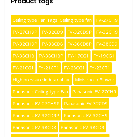
Product tags
Ceiling type Fan Tags: Ceiling type fan
FV-27CH9
FV-27CH9P
FV-32CD9
FV-32CD9P
FV-32CH9
FV-32CH9P
FV-38CD8
FV-38CD8P
FV-38CD9
FV-38CH8
FV-38CH8P
FY-17CG1
FY-19CG1
FY-21CG1
FY-21CT1
FY-23CG1
FY-23CT1
High pressure industrial fan
Minisirocco Blower
Panasonic Ceiling type Fan
Panasonic FV-27CH9
Panasonic FV-27CH9P
Panasonic FV-32CD9
Panasonic FV-32CD9P
Panasonic FV-32CH9
Panasonic FV-38CD8
Panasonic FV-38CD9