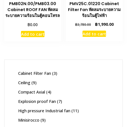
PMB02N.00/PMB03.00
PMV25C.01220 Cabinet
Cabinet ROOF FAN พัดลม
Filter Fan พัดลมระบายความ
ระบายความร้อนในตู้คอนโทรล
ร้อนในตู้ไฟฟ้า
Original
Curren
฿
฿
1,990.00
0.00
฿
3,780.00
price
price
Add to cart
Add to cart
was:
is:
฿3,780.00.
฿1,990.
3
Cabinet Filter Fan
3
products
9
Ceiling
9
products
4
Compact Axial
4
products
7
Explosion proof Fan
7
products
11
High pressure Industrial fan
11
products
9
Minisirocco
9
products